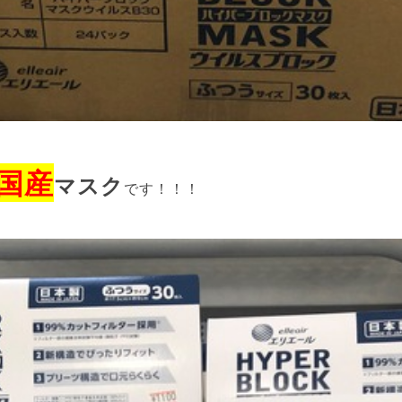
国産
マスク
です！！！