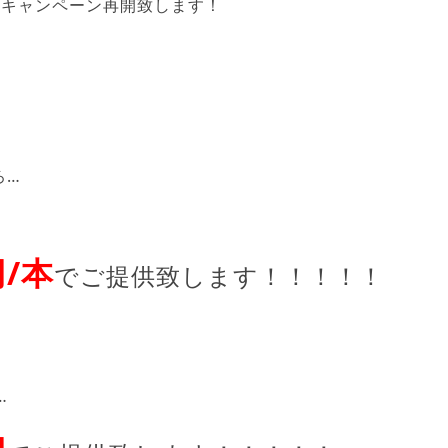
1
キャンペーン再開致します！
ろ…
円/本
でご提供致します！！！！！
…