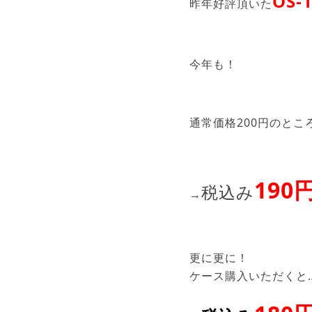
OS-
昨年好評頂いた
今年も！
通常価格200円のとこ
190
税込み
→
更に更に！
ケース購入いただくと